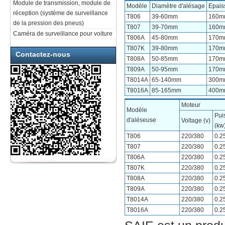
Module de transmission, module de
Modèle
Diamètre d'alésage
Epais
réception (système de surveillance
T806
39-60mm
160m
de la pression des pneus)
T807
39-70mm
160m
Caméra de surveillance pour voiture
T806A
45-80mm
170m
T807K
39-80mm
170m
Contactez-nous
T808A
50-85mm
170m
T809A
50-95mm
170m
T8014A
65-140mm
300m
T8016A
85-165mm
400m
Moteur
Modèle
Pui
d'aléseuse
Voltage (v)
(kw
T806
220/380
0.2
T807
220/380
0.2
T806A
220/380
0.2
T807K
220/380
0.2
T808A
220/380
0.2
T809A
220/380
0.2
T8014A
220/380
0.2
T8016A
220/380
0.2