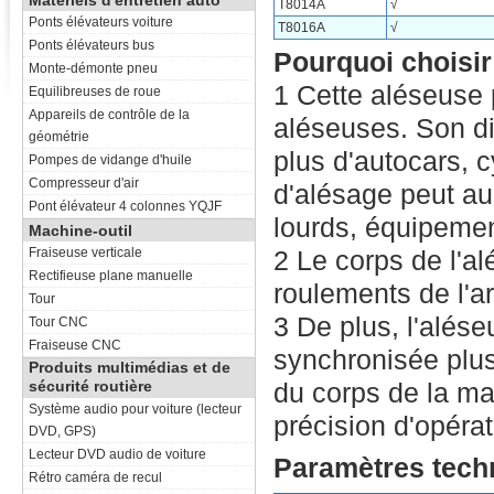
Matériels d'entretien auto
T8014A
√
Ponts élévateurs voiture
T8016A
√
Ponts élévateurs bus
Pourquoi choisir
Monte-démonte pneu
1 Cette aléseuse 
Equilibreuses de roue
Appareils de contrôle de la
aléseuses. Son d
géométrie
plus d'autocars, c
Pompes de vidange d'huile
Compresseur d'air
d'alésage peut aus
Pont élévateur 4 colonnes YQJF
lourds, équipement
Machine-outil
Fraiseuse verticale
2 Le corps de l'al
Rectifieuse plane manuelle
roulements de l'ar
Tour
3 De plus, l'alés
Tour CNC
Fraiseuse CNC
synchronisée plus
Produits multimédias et de
sécurité routière
du corps de la mac
Système audio pour voiture (lecteur
précision d'opérat
DVD, GPS)
Lecteur DVD audio de voiture
Paramètres techn
Rétro caméra de recul