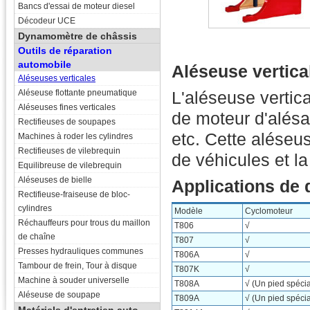
Bancs d'essai de moteur diesel
Décodeur UCE
Dynamomètre de châssis
Outils de réparation
automobile
Aléseuse vertica
Aléseuses verticales
Aléseuse flottante pneumatique
L'aléseuse vertic
Aléseuses fines verticales
de moteur d'alésa
Rectifieuses de soupapes
etc. Cette aléseus
Machines à roder les cylindres
Rectifieuses de vilebrequin
de véhicules et la
Equilibreuse de vilebrequin
Aléseuses de bielle
Applications de 
Rectifieuse-fraiseuse de bloc-
cylindres
Modèle
Cyclomoteur
Réchauffeurs pour trous du maillon
T806
√
de chaîne
T807
√
Presses hydrauliques communes
T806A
√
Tambour de frein, Tour à disque
T807K
√
Machine à souder universelle
T808A
√ (Un pied spécia
Aléseuse de soupape
T809A
√ (Un pied spécia