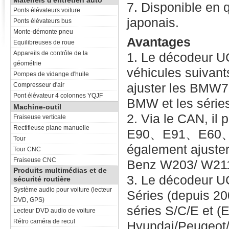
Matériels d'entretien auto
7. Disponible en q
Ponts élévateurs voiture
japonais.
Ponts élévateurs bus
Monte-démonte pneu
Avantages
Equilibreuses de roue
Appareils de contrôle de la
1. Le décodeur U
géométrie
véhicules suivant
Pompes de vidange d'huile
ajuster les BMW7
Compresseur d'air
Pont élévateur 4 colonnes YQJF
BMW et les séries
Machine-outil
2. Via le CAN, il
Fraiseuse verticale
Rectifieuse plane manuelle
E90、E91、E60、E6
Tour
également ajuste
Tour CNC
Fraiseuse CNC
Benz W203/ W211 
Produits multimédias et de
3. Le décodeur U
sécurité routière
Système audio pour voiture (lecteur
Séries (depuis 2
DVD, GPS)
séries S/C/E et (
Lecteur DVD audio de voiture
Rétro caméra de recul
Hyundai/Peugeot/