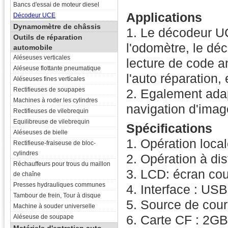
Bancs d'essai de moteur diesel
Applications
Décodeur UCE
Dynamomètre de châssis
1. Le décodeur UC
Outils de réparation
l'odomètre, le déc
automobile
Aléseuses verticales
lecture de code a
Aléseuse flottante pneumatique
l'auto réparation, 
Aléseuses fines verticales
Rectifieuses de soupapes
2. Egalement adapt
Machines à roder les cylindres
navigation d'ima
Rectifieuses de vilebrequin
Equilibreuse de vilebrequin
Spécifications
Aléseuses de bielle
1. Opération locale
Rectifieuse-fraiseuse de bloc-
cylindres
2. Opération à dis
Réchauffeurs pour trous du maillon
3. LCD: écran co
de chaîne
Presses hydrauliques communes
4. Interface : USB
Tambour de frein, Tour à disque
5. Source de cour
Machine à souder universelle
6. Carte CF : 2GB
Aléseuse de soupape