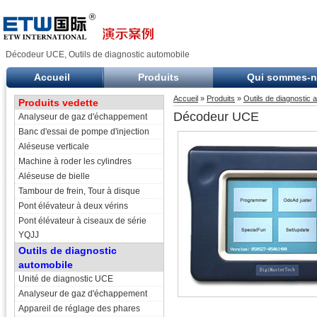
Décodeur UCE, Outils de diagnostic automobile
Accueil
Produits
Qui sommes-
Accueil
»
Produits
»
Outils de diagnostic 
Produits vedette
Décodeur UCE
Analyseur de gaz d'échappement
Banc d'essai de pompe d'injection
Aléseuse verticale
Machine à roder les cylindres
Aléseuse de bielle
Tambour de frein, Tour à disque
Pont élévateur à deux vérins
Pont élévateur à ciseaux de série
YQJJ
Outils de diagnostic
automobile
Unité de diagnostic UCE
Analyseur de gaz d'échappement
Appareil de réglage des phares