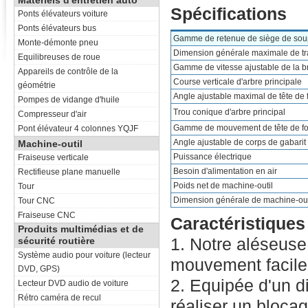
Matériels d'entretien auto
Spécifications
Ponts élévateurs voiture
Ponts élévateurs bus
Gamme de retenue de siège de sou
Monte-démonte pneu
Dimension générale maximale de tra
Equilibreuses de roue
Gamme de vitesse ajustable de la b
Appareils de contrôle de la
Course verticale d'arbre principale
géométrie
Angle ajustable maximal de tête de 
Pompes de vidange d'huile
Trou conique d'arbre principal
Compresseur d'air
Gamme de mouvement de tête de f
Pont élévateur 4 colonnes YQJF
Angle ajustable de corps de gabarit
Machine-outil
Puissance électrique
Fraiseuse verticale
Besoin d'alimentation en air
Rectifieuse plane manuelle
Poids net de machine-outil
Tour
Dimension générale de machine-out
Tour CNC
Fraiseuse CNC
Caractéristiques
Produits multimédias et de
1. Notre aléseuse
sécurité routière
Système audio pour voiture (lecteur
mouvement facile e
DVD, GPS)
2. Equipée d'un d
Lecteur DVD audio de voiture
Rétro caméra de recul
réaliser un bloca