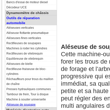
Bancs d'essai de moteur diesel
Décodeur UCE
Dynamomètre de châssis
Outils de réparation
automobile
Aléseuses verticales
Aléseuse flottante pneumatique
Aléseuses fines verticales
Rectifieuses de soupapes
Aléseuse de sou
Machines à roder les cylindres
Cette machine-out
Rectifieuses de vilebrequin
Equilibreuse de vilebrequin
forer les trous d
Aléseuses de bielle
de forage et l'arb
Rectifieuse-fraiseuse de bloc-
cylindres
progressive qui e
Réchauffeurs pour trous du maillon
immédiat, sa quali
de chaîne
Presses hydrauliques communes
petite et sa haute
Tambour de frein, Tour à disque
peut régler des e
Machine à souder universelle
multi angulaires 
Aléseuse de soupape