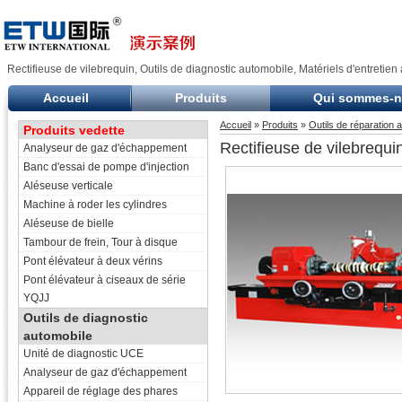
Rectifieuse de vilebrequin, Outils de diagnostic automobile, Matériels d'entretien
Accueil
Produits
Qui sommes-
Accueil
»
Produits
»
Outils de réparation 
Produits vedette
Rectifieuse de vilebrequi
Analyseur de gaz d'échappement
Banc d'essai de pompe d'injection
Aléseuse verticale
Machine à roder les cylindres
Aléseuse de bielle
Tambour de frein, Tour à disque
Pont élévateur à deux vérins
Pont élévateur à ciseaux de série
YQJJ
Outils de diagnostic
automobile
Unité de diagnostic UCE
Analyseur de gaz d'échappement
Appareil de réglage des phares