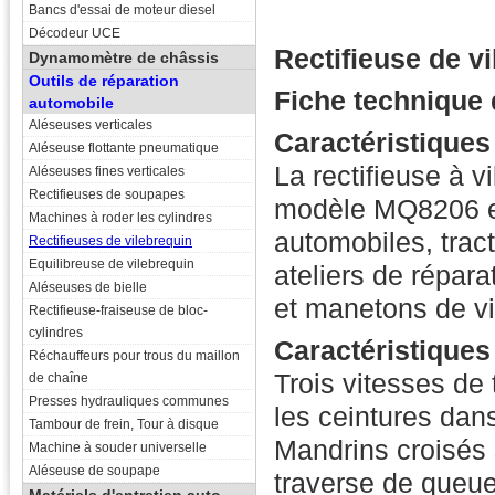
Bancs d'essai de moteur diesel
Décodeur UCE
Rectifieuse de 
Dynamomètre de châssis
Outils de réparation
Fiche technique 
automobile
Aléseuses verticales
Caractéristiques
Aléseuse flottante pneumatique
La rectifieuse à 
Aléseuses fines verticales
Rectifieuses de soupapes
modèle MQ8206 et 
Machines à roder les cylindres
automobiles, trac
Rectifieuses de vilebrequin
Equilibreuse de vilebrequin
ateliers de répar
Aléseuses de bielle
et manetons de vi
Rectifieuse-fraiseuse de bloc-
cylindres
Caractéristiques
Réchauffeurs pour trous du maillon
Trois vitesses de 
de chaîne
Presses hydrauliques communes
les ceintures dans
Tambour de frein, Tour à disque
Mandrins croisés s
Machine à souder universelle
Aléseuse de soupape
traverse de queue