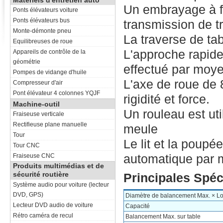
Matériels d'entretien auto
Un embrayage à fr
Ponts élévateurs voiture
Ponts élévateurs bus
transmission de t
Monte-démonte pneu
La traverse de ta
Equilibreuses de roue
L'approche rapide 
Appareils de contrôle de la
géométrie
effectué par moy
Pompes de vidange d'huile
L'axe de roue de
Compresseur d'air
Pont élévateur 4 colonnes YQJF
rigidité et force.
Machine-outil
Un rouleau est ut
Fraiseuse verticale
Rectifieuse plane manuelle
meule
Tour
Le lit et la poupé
Tour CNC
automatique par 
Fraiseuse CNC
Produits multimédias et de
sécurité routière
Principales Spéc
Système audio pour voiture (lecteur
DVD, GPS)
Diamètre de balancement Max. × L
Lecteur DVD audio de voiture
Capacité
Rétro caméra de recul
Balancement Max. sur table