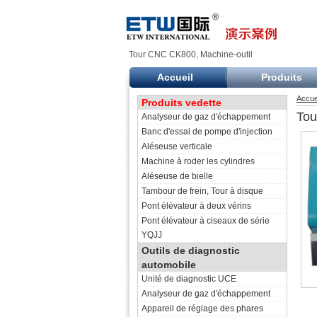
Tour CNC CK800, Machine-outil
Accueil
Produits
Accue
Produits vedette
To
Analyseur de gaz d'échappement
Banc d'essai de pompe d'injection
Aléseuse verticale
Machine à roder les cylindres
Aléseuse de bielle
Tambour de frein, Tour à disque
Pont élévateur à deux vérins
Pont élévateur à ciseaux de série
YQJJ
Outils de diagnostic
automobile
Unité de diagnostic UCE
Analyseur de gaz d'échappement
Appareil de réglage des phares