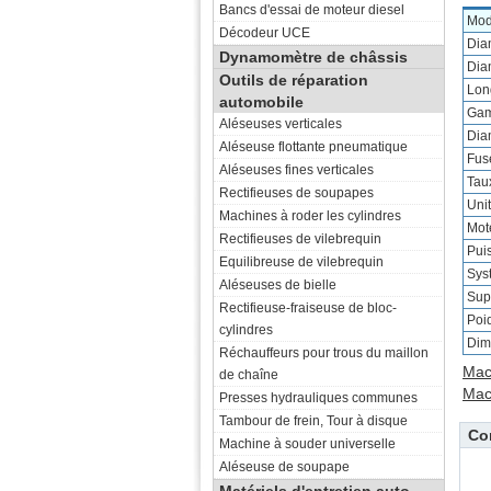
Bancs d'essai de moteur diesel
Mod
Décodeur UCE
Diam
Dynamomètre de châssis
Diam
Outils de réparation
Lon
automobile
Gam
Aléseuses verticales
Diam
Aléseuse flottante pneumatique
Fus
Aléseuses fines verticales
Tau
Rectifieuses de soupapes
Uni
Machines à roder les cylindres
Mot
Rectifieuses de vilebrequin
Pui
Equilibreuse de vilebrequin
Sys
Aléseuses de bielle
Supp
Rectifieuse-fraiseuse de bloc-
Poi
cylindres
Dim
Réchauffeurs pour trous du maillon
Mac
de chaîne
Mac
Presses hydrauliques communes
Tambour de frein, Tour à disque
Co
Machine à souder universelle
Aléseuse de soupape