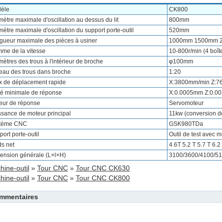
èle
CK800
ètre maximale d'oscillation au dessus du lit
800mm
ètre maximale d'oscillation du support porte-outil
520mm
gueur maximale des pièces à usiner
1000mm 1500mm 
me de la vitesse
10-800r/min (4 boîte
ètres des trous à l'intérieur de broche
φ100mm
eau des trous dans broche
1:20
x de déplacement rapide
X:3800mm/min Z:7
té minimale de réponse
X:0.0005mm Z:0.0
eur de réponse
Servomoteur
ssance de moteur principal
11kw (conversion d
tème CNC
GSK980TDa
ort porte-outil
Outil de test avec m
ds net
4.6T 5.2 T 5.7 T 6.2
ension générale (L×l×H)
3100/3600/4100/
hine-outil
»
Tour CNC
»
Tour CNC CK630
hine-outil
»
Tour CNC
»
Tour CNC CK800
mmentaires