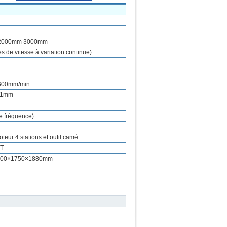
2000mm 3000mm
s de vitesse à variation continue)
600mm/min
01mm
e fréquence)
oteur 4 stations et outil camé
 T
5100×1750×1880mm